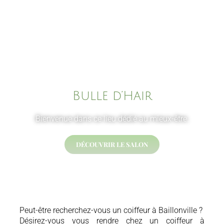
Passer
au
contenu
Bulle d’Hair
Bienvenue dans ce lieu dédié au mieux-être.
DÉCOUVRIR LE SALON
Peut-être recherchez-vous un coiffeur à Baillonville ?
Désirez-vous vous rendre chez un coiffeur à